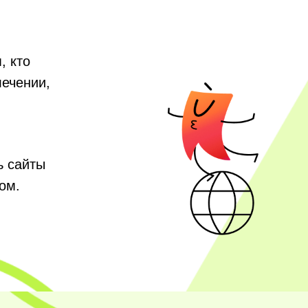
, кто
лечении,
ь сайты
ом.