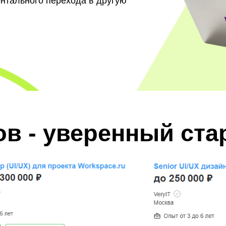
онтального перехода в другую
ов - уверенный ста