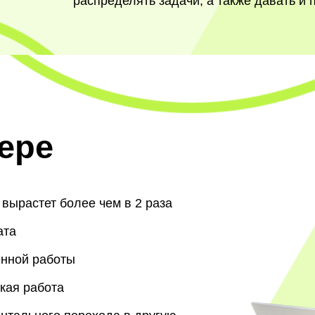
распределять задачи, а также давать и 
ере
 вырастет более чем в 2 раза
ата
енной работы
кая работа