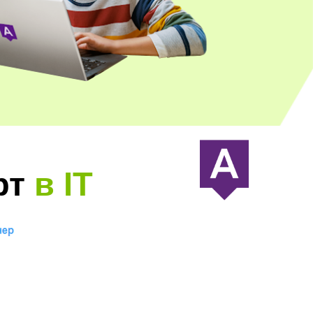
рт
в IT