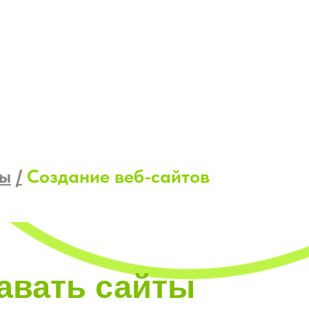
сы
/
Создание веб-сайтов
авать сайты